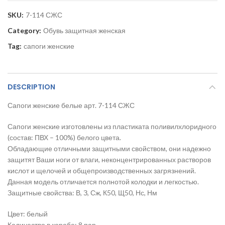
SKU:
7-114 СЖС
Category:
Обувь защитная женская
Tag:
сапоги женские
DESCRIPTION
Сапоги женские белые арт. 7-114 СЖС
Сапоги женские изготовлены из пластиката поливилхлоридного
(состав: ПВХ – 100%) белого цвета.
Обладающие отличными защитными свойством, они надежно
защитят Ваши ноги от влаги, неконцентрированных растворов
кислот и щелочей и общепроизводственных загрязнений.
Данная модель отличается полнотой колодки и легкостью.
Защитные свойства: В, З, Сж, К50, Щ50, Нс, Нм
Цвет: белый
Количество в коробе: 8 пар