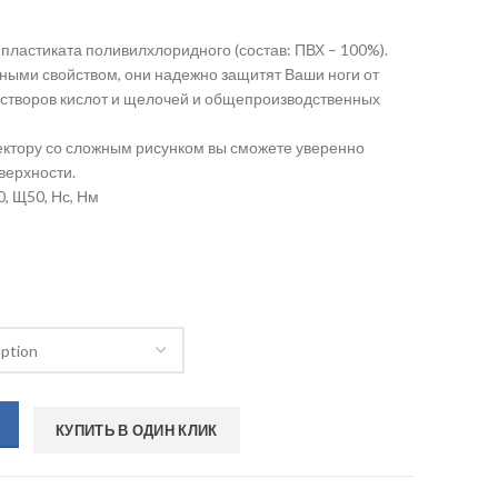
 пластиката поливилхлоридного (состав: ПВХ – 100%).
ми свойством, они надежно защитят Ваши ноги от
астворов кислот и щелочей и общепроизводственных
ектору со сложным рисунком вы сможете уверенно
верхности.
0, Щ50, Нс, Нм
КУПИТЬ В ОДИН КЛИК