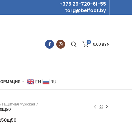
+375 29-720-61-55
torg@belfoot.by
0
0.00
BYN
EN
RU
ФОРМАЦИЯ
 защитная мужская
50Щ50
С К50Щ50