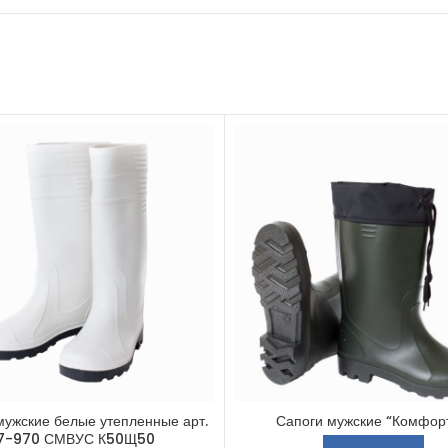
мужские белые утепленные арт.
Сапоги мужские “Комфор
7-970 СМВУС К50Щ50