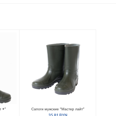
т +”
Сапоги мужские “Мастер лайт”
Са
35.81
BYN